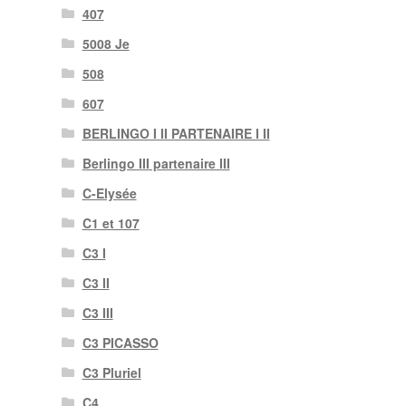
407
5008 Je
508
607
BERLINGO I II PARTENAIRE I II
Berlingo III partenaire III
C-Elysée
C1 et 107
C3 I
C3 II
C3 III
C3 PICASSO
C3 Pluriel
C4