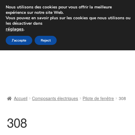
Colissimo livraison à partir de 7 EUR
Nous utilisons des cookies pour vous offrir la meilleure
expérience sur notre site Web.
Du lundi au vendredi de 9 h à 16 h
Vous pouvez en savoir plus sur les cookies que nous utilisons ou
les désactiver dans
07 55 53 95 66
réglages
.
Aller
Aller
J'accepte
Reject
Menu
à
au
la
contenu
Accueil
navigation
À propos de nous
Caisse
Accueil
Composants électriques
Pilote de fenêtre
308
Contact
308
Livraison