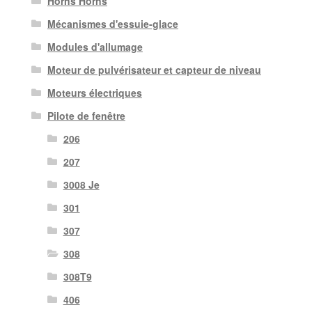
Horns Horns
Mécanismes d'essuie-glace
Modules d'allumage
Moteur de pulvérisateur et capteur de niveau
Moteurs électriques
Pilote de fenêtre
206
207
3008 Je
301
307
308
308T9
406