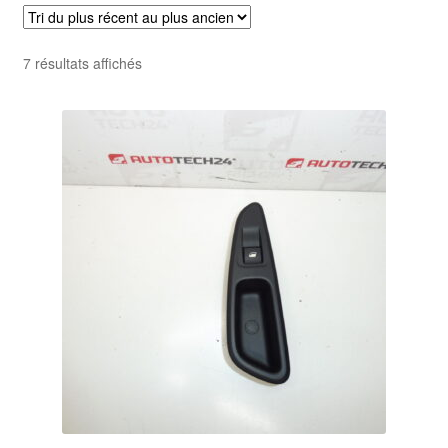
Livraison internationale
Trié
7 résultats affichés
Mon compte
du
plus
Paiements
récent
au
Panier
plus
ancien
Plainte
Politique de confidentialité
Procédure de Réclamation
Termes et conditions