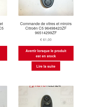
et
Commande de vitres et miroirs
 C5
Citroën C5 96498423ZF
96514299ZF
€
61,00
t
Avertir lorsque le produit
est en stock
Lire la suite