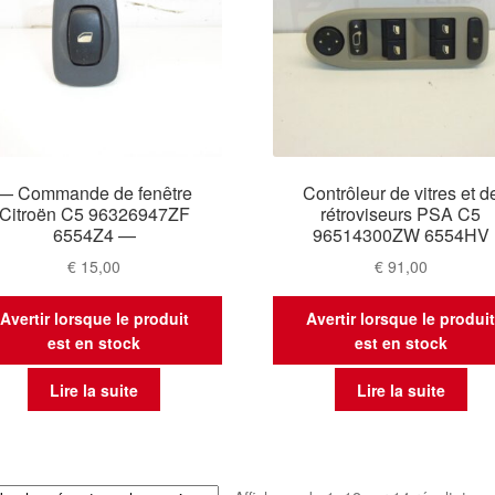
— Commande de fenêtre
Contrôleur de vitres et d
Citroën C5 96326947ZF
rétroviseurs PSA C5
6554Z4 —
96514300ZW 6554HV
€
15,00
€
91,00
Avertir lorsque le produit
Avertir lorsque le produi
est en stock
est en stock
Lire la suite
Lire la suite