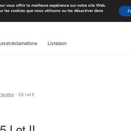
rtir de 7 EUR
Du lundi au vendre
ur vous offrir la meilleure expérience sur notre site Web.
r les cookies que nous utilisons ou les désactiver dans
J
rs et réclamations
Livraison
ivraison
Livraison internationale
Mon compte
Paiements
Panier
re de Réclamation
Termes et conditions
 fenêtre
C5 I et II
 I et II