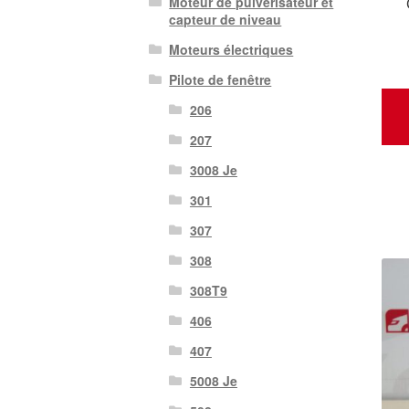
Moteur de pulvérisateur et
capteur de niveau
Moteurs électriques
Pilote de fenêtre
206
207
3008 Je
301
307
308
308T9
406
407
5008 Je