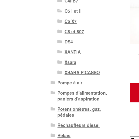
C4IIB7
C5 I et II
C5 X7
C8 et 807
DS4
XANTIA
Xsara
XSARA PICASSO
Pompe à air
Pompes d'alimentation,
paniers d'aspiration
Potentiomètres, gaz.
pédales
Réchauffeurs diesel
Relais