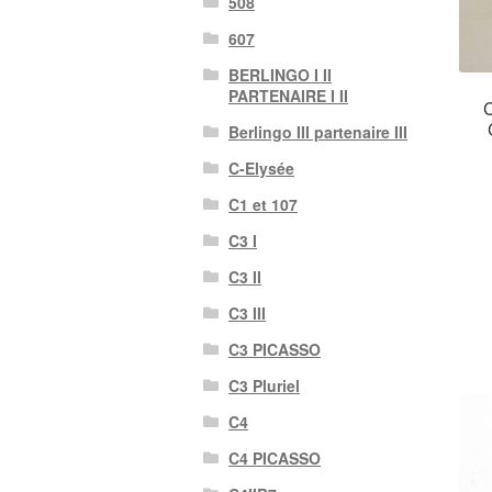
508
607
BERLINGO I II
PARTENAIRE I II
C
Berlingo III partenaire III
C-Elysée
C1 et 107
C3 I
C3 II
C3 III
C3 PICASSO
C3 Pluriel
C4
C4 PICASSO