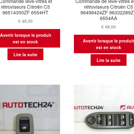
Commande lève-vitres et
Commande de lève-vitres e
rétroviseurs Citroën C5
rétroviseurs Citroën C5
96514300ZF 6554HT
96498424ZF 96332289Z
6554AA
€
48,00
€
48,00
Avertir lorsque le produit
Avertir lorsque le produi
est en stock
est en stock
Lire la suite
Lire la suite