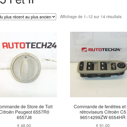
Tri
Affichage de 1–12 sur 14 résultats
du
plu
réc
au
plu
an
ommande de Store de Toit
Commande de fenêtres et
Citroën Peugeot 6557R0
rétroviseurs Citroën C5
6557J8
96514299ZW 6554HR
€
48,00
€
91,00