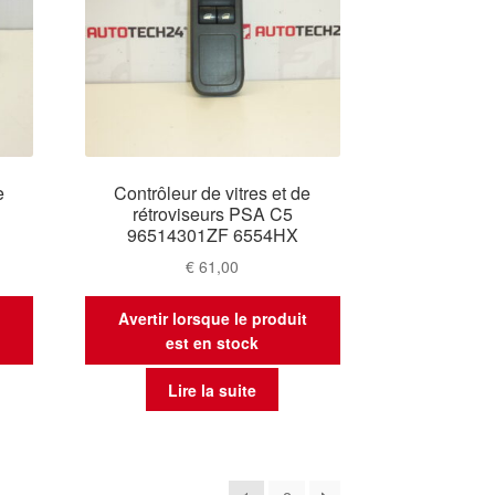
e
Contrôleur de vitres et de
rétroviseurs PSA C5
96514301ZF 6554HX
€
61,00
t
Avertir lorsque le produit
est en stock
Lire la suite