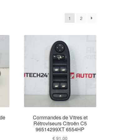
é
1
2
s
ent
s
cien
 de
Commandes de Vitres et
Rétroviseurs Citroën C5
96514299XT 6554HP
€
91,00