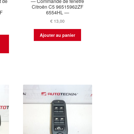
t de
— Commande de fenêtre
Citroën C5 96515962ZF
F
6554HL —
€
13,00
Ajouter au panier
t