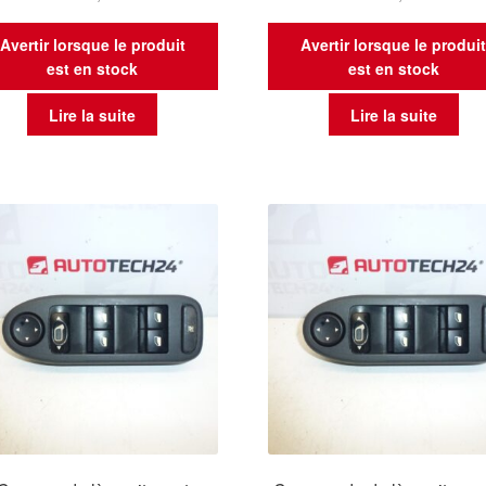
Avertir lorsque le produit
Avertir lorsque le produi
est en stock
est en stock
Lire la suite
Lire la suite