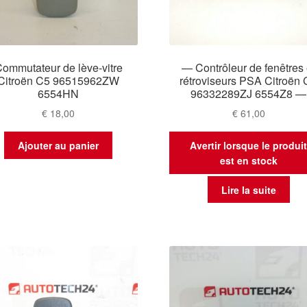
ommutateur de lève-vitre
— Contrôleur de fenêtres 
Citroën C5 96515962ZW
rétroviseurs PSA Citroën
6554HN
96332289ZJ 6554Z8 —
€
18,00
€
61,00
Ajouter au panier
Avertir lorsque le produi
est en stock
Lire la suite