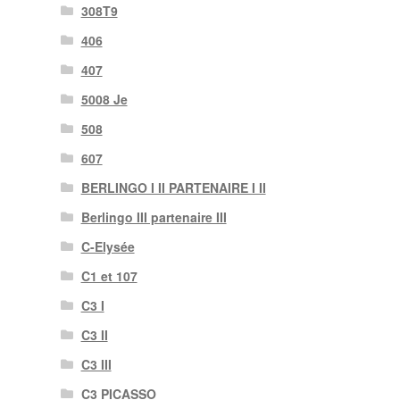
308T9
406
407
5008 Je
508
607
BERLINGO I II PARTENAIRE I II
Berlingo III partenaire III
C-Elysée
C1 et 107
C3 I
C3 II
C3 III
C3 PICASSO