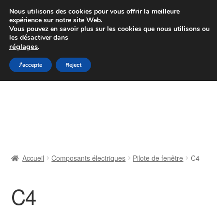
Colissimo livraison à partir de 7 EUR
Nous utilisons des cookies pour vous offrir la meilleure
expérience sur notre site Web.
Du lundi au vendredi de 9 h à 16 h
Vous pouvez en savoir plus sur les cookies que nous utilisons ou
les désactiver dans
07 55 53 95 66
réglages
.
Aller
Aller
J'accepte
Reject
Menu
à
au
la
contenu
Accueil
navigation
À propos de nous
Caisse
Accueil
Composants électriques
Pilote de fenêtre
C4
Contact
C4
Livraison