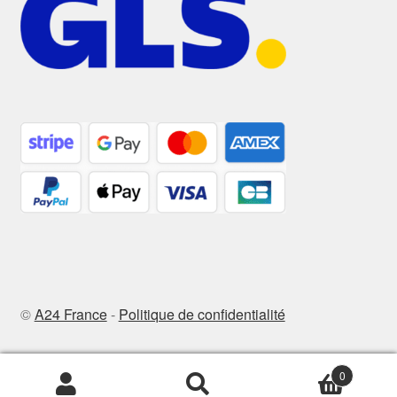
©
A24 France
-
Politique de confidentialité
0
Recherche
Recherche