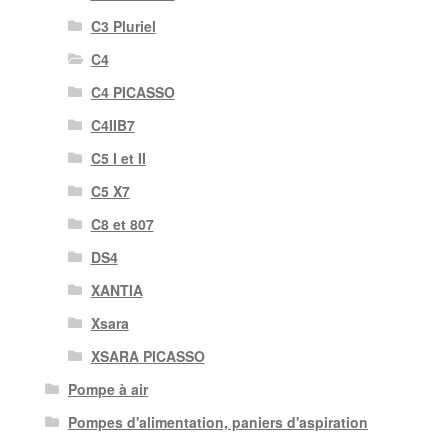
C3 Pluriel
C4
C4 PICASSO
C4IIB7
C5 I et II
C5 X7
C8 et 807
DS4
XANTIA
Xsara
XSARA PICASSO
Pompe à air
Pompes d'alimentation, paniers d'aspiration