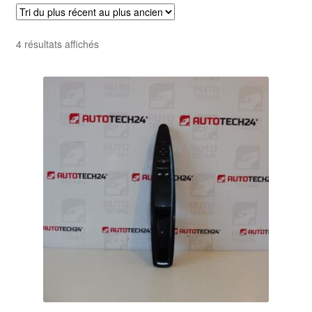
Livraison internationale
Trié
4 résultats affichés
Mon compte
du
plus
Paiements
récent
au
Panier
plus
ancien
Plainte
Politique de confidentialité
Procédure de Réclamation
Termes et conditions