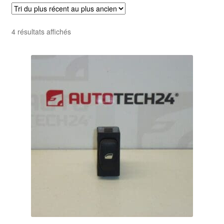
Livraison internationale
Trié
4 résultats affichés
Mon compte
du
plus
Paiements
récent
au
Panier
plus
ancien
Plainte
Politique de confidentialité
Procédure de Réclamation
Termes et conditions