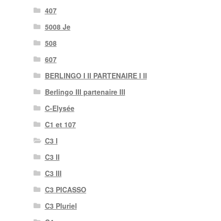
407
5008 Je
508
607
BERLINGO I II PARTENAIRE I II
Berlingo III partenaire III
C-Elysée
C1 et 107
C3 I
C3 II
C3 III
C3 PICASSO
C3 Pluriel