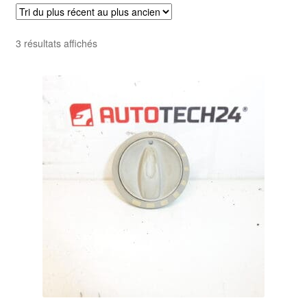
Livraison internationale
Trié
3 résultats affichés
Mon compte
du
plus
Paiements
récent
au
Panier
plus
ancien
Plainte
Politique de confidentialité
Procédure de Réclamation
Termes et conditions