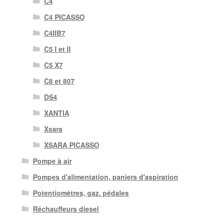
C4
C4 PICASSO
C4IIB7
C5 I et II
C5 X7
C8 et 807
DS4
XANTIA
Xsara
XSARA PICASSO
Pompe à air
Pompes d'alimentation, paniers d'aspiration
Potentiomètres, gaz. pédales
Réchauffeurs diesel