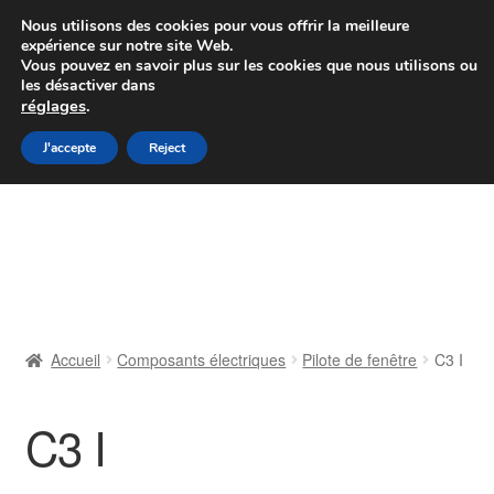
Colissimo livraison à partir de 7 EUR
Nous utilisons des cookies pour vous offrir la meilleure
expérience sur notre site Web.
Du lundi au vendredi de 9 h à 16 h
Vous pouvez en savoir plus sur les cookies que nous utilisons ou
les désactiver dans
07 55 53 95 66
réglages
.
Aller
Aller
J'accepte
Reject
Menu
à
au
la
contenu
Accueil
navigation
À propos de nous
Caisse
Accueil
Composants électriques
Pilote de fenêtre
C3 I
Contact
C3 I
Livraison