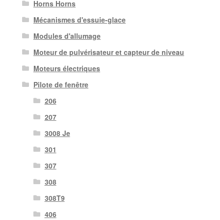
Horns Horns
Mécanismes d'essuie-glace
Modules d'allumage
Moteur de pulvérisateur et capteur de niveau
Moteurs électriques
Pilote de fenêtre
206
207
3008 Je
301
307
308
308T9
406