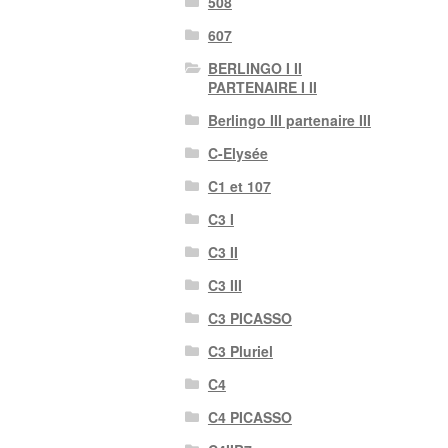
508
607
BERLINGO I II
PARTENAIRE I II
Berlingo III partenaire III
C-Elysée
C1 et 107
C3 I
C3 II
C3 III
C3 PICASSO
C3 Pluriel
C4
C4 PICASSO