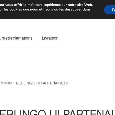
rtir de 7 EUR
Du lundi au vendre
ur vous offrir la meilleure expérience sur notre site Web.
r les cookies que nous utilisons ou les désactiver dans
J
rs et réclamations
Livraison
ivraison
Livraison internationale
Mon compte
Paiements
Panier
re de Réclamation
Termes et conditions
 fenêtre
BERLINGO I II PARTENAIRE I II
ERLINGO I II PARTENAIR