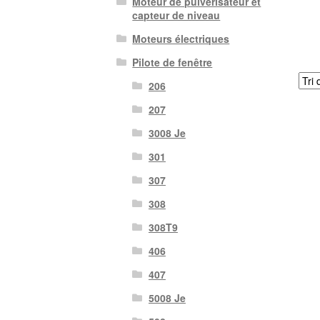
Moteur de pulvérisateur et
capteur de niveau
Moteurs électriques
Pilote de fenêtre
206
207
3008 Je
301
307
308
308T9
406
407
5008 Je