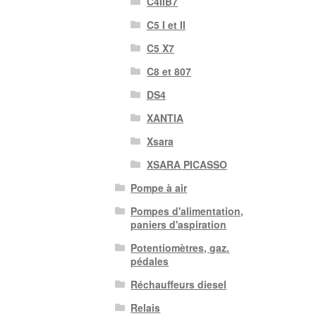
C4IIB7
C5 I et II
C5 X7
C8 et 807
DS4
XANTIA
Xsara
XSARA PICASSO
Pompe à air
Pompes d'alimentation,
paniers d'aspiration
Potentiomètres, gaz.
pédales
Réchauffeurs diesel
Relais