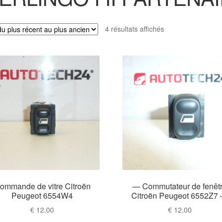
Trié
4 résultats affichés
du
plus
récent
au
plus
ancien
ommande de vitre Citroën
— Commutateur de fenêt
Peugeot 6554W4
Citroën Peugeot 6552Z7
€
12,00
€
12,00