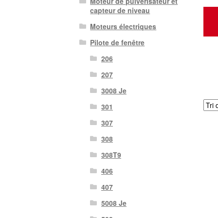
Moteur de pulvérisateur et
capteur de niveau
Moteurs électriques
Pilote de fenêtre
206
207
3008 Je
301
307
308
308T9
406
407
5008 Je