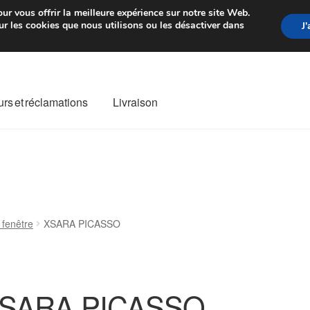
rtir de 7 EUR
Du lundi au vendre
ur vous offrir la meilleure expérience sur notre site Web.
r les cookies que nous utilisons ou les désactiver dans
J
rs et réclamations
Livraison
ivraison
Livraison internationale
Mon compte
Paiements
Panier
re de Réclamation
Termes et conditions
 fenêtre
XSARA PICASSO
SARA PICASSO