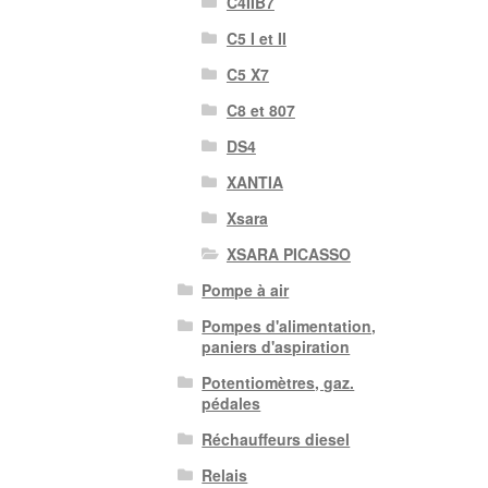
C4IIB7
C5 I et II
C5 X7
C8 et 807
DS4
XANTIA
Xsara
XSARA PICASSO
Pompe à air
Pompes d'alimentation,
paniers d'aspiration
Potentiomètres, gaz.
pédales
Réchauffeurs diesel
Relais