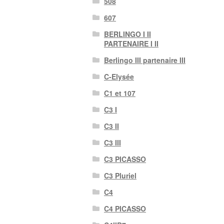
508
607
BERLINGO I II
PARTENAIRE I II
Berlingo III partenaire III
C-Elysée
C1 et 107
C3 I
C3 II
C3 III
C3 PICASSO
C3 Pluriel
C4
C4 PICASSO