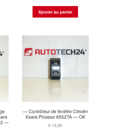
Ajouter au panier
age
— Contrôleur de fenêtre Citroën
sara
Xsara Picasso 6552TA — OK
E2 —
€
15,00