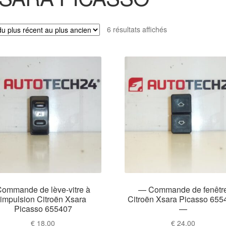
Trié
6 résultats affichés
du
plus
récent
au
plus
ancien
ommande de lève-vitre à
— Commande de fenêtr
impulsion Citroën Xsara
Citroën Xsara Picasso 65
Picasso 655407
—
€
18,00
€
24,00