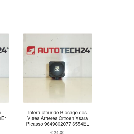
e
Interrupteur de Blocage des
54E1
Vitres Arrières Citroën Xsara
Picasso 9649802077 6554EL
€
24,00