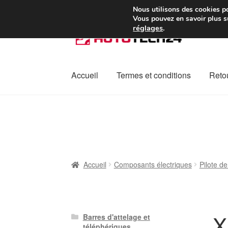
Colissimo livraison à pa
Nous utilisons des cookies po
Vous pouvez en savoir plus su
réglages
.
Aller
Aller
à
au
la
contenu
navigation
Accueil
Termes et conditions
Retou
Accueil
À propos de nous
Caisse
Contact
L
Plainte
Politique de confidentialité
Procédu
Accueil
Composants électriques
Pilote de
X
Barres d'attelage et
téléphériques