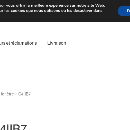
rtir de 7 EUR
Du lundi au vendre
ur vous offrir la meilleure expérience sur notre site Web.
r les cookies que nous utilisons ou les désactiver dans
J
rs et réclamations
Livraison
ivraison
Livraison internationale
Mon compte
Paiements
Panier
re de Réclamation
Termes et conditions
 fenêtre
C4IIB7
4IIB7