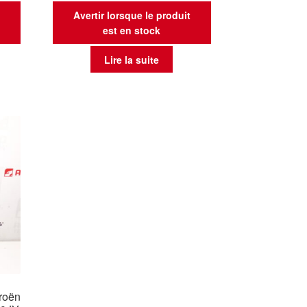
t
Avertir lorsque le produit
est en stock
Lire la suite
roën