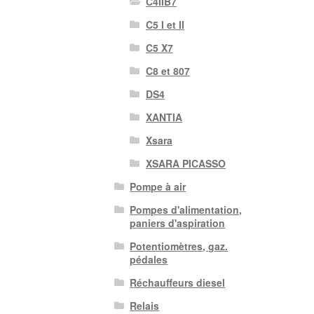
C4IIB7
C5 I et II
C5 X7
C8 et 807
DS4
XANTIA
Xsara
XSARA PICASSO
Pompe à air
Pompes d'alimentation,
paniers d'aspiration
Potentiomètres, gaz.
pédales
Réchauffeurs diesel
Relais