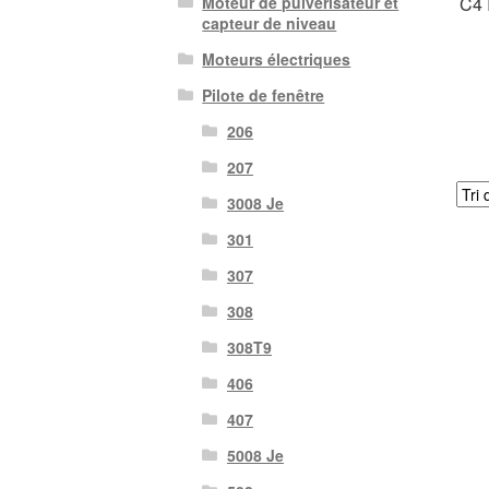
C4 
Moteur de pulvérisateur et
capteur de niveau
Moteurs électriques
Pilote de fenêtre
206
207
3008 Je
301
307
308
308T9
406
407
5008 Je