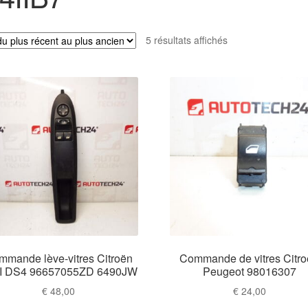
Trié
5 résultats affichés
du
plus
récent
au
plus
ancien
mmande lève-vitres Citroën
Commande de vitres Citr
II DS4 96657055ZD 6490JW
Peugeot 98016307
€
48,00
€
24,00