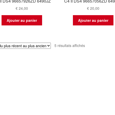
II DS4 96657926ZD 6490JZ
C4 II DS4 96657056ZD 64
€
24,00
€
20,00
Ajouter au panier
Ajouter au panier
Trié
5 résultats affichés
du
plus
récent
au
plus
ancien