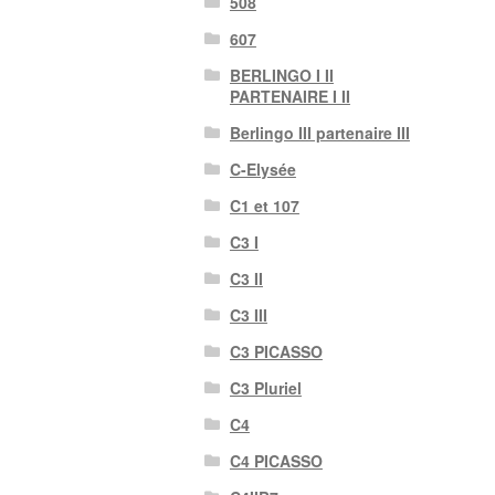
508
607
BERLINGO I II
PARTENAIRE I II
Berlingo III partenaire III
C-Elysée
C1 et 107
C3 I
C3 II
C3 III
C3 PICASSO
C3 Pluriel
C4
C4 PICASSO