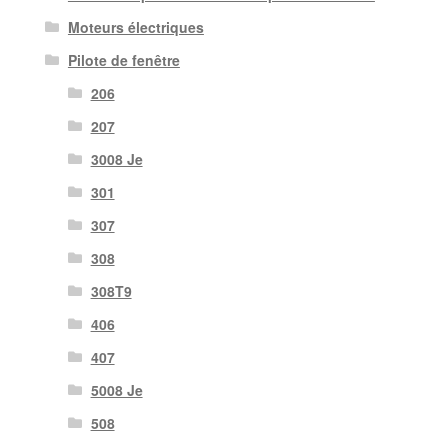
Moteurs électriques
Pilote de fenêtre
206
207
3008 Je
301
307
308
308T9
406
407
5008 Je
508