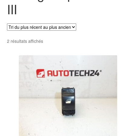
III
Livraison internationale
Mon compte
Paiements
Trié
2 résultats affichés
du
Panier
plus
récent
au
Plainte
plus
ancien
Politique de confidentialité
Procédure de Réclamation
Termes et conditions