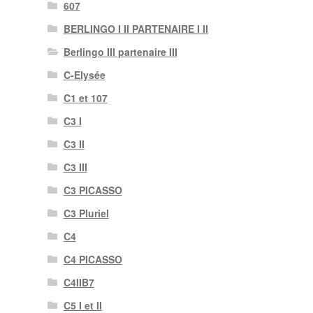
607
BERLINGO I II PARTENAIRE I II
Berlingo III partenaire III
C-Elysée
C1 et 107
C3 I
C3 II
C3 III
C3 PICASSO
C3 Pluriel
C4
C4 PICASSO
C4IIB7
C5 I et II