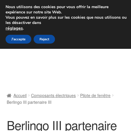
Colissimo livraison à partir de 7 EUR
Nous utilisons des cookies pour vous offrir la meilleure
expérience sur notre site Web.
Du lundi au vendredi de 9 h à 16 h
Vous pouvez en savoir plus sur les cookies que nous utilisons ou
les désactiver dans
07 55 53 95 66
réglages
.
Aller
Aller
J'accepte
Reject
Menu
à
au
la
contenu
Accueil
navigation
À propos de nous
Caisse
Accueil
Composants électriques
Pilote de fenêtre
Berlingo III partenaire III
Contact
Livraison
Berlingo III partenaire