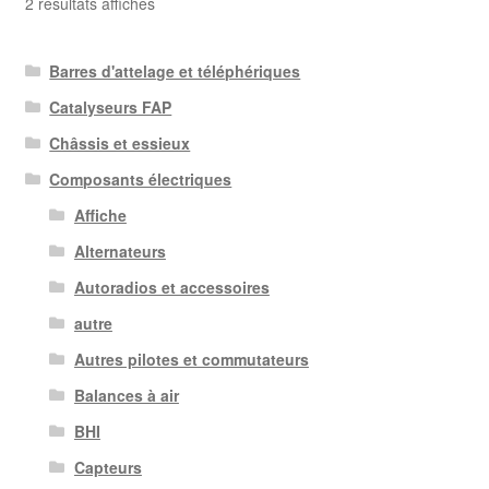
Trié
2 résultats affichés
du
plus
Barres d'attelage et téléphériques
récent
au
Catalyseurs FAP
plus
Châssis et essieux
ancien
Composants électriques
Affiche
Alternateurs
Autoradios et accessoires
autre
Autres pilotes et commutateurs
Balances à air
BHI
Capteurs