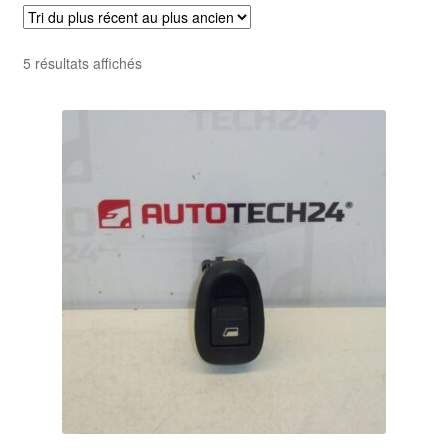
Livraison internationale
Trié
5 résultats affichés
Mon compte
du
plus
Paiements
récent
au
Panier
plus
ancien
Plainte
Politique de confidentialité
Procédure de Réclamation
Termes et conditions