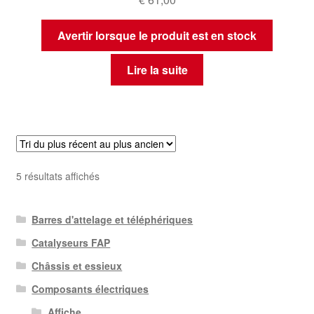
Avertir lorsque le produit est en stock
Lire la suite
Trié
5 résultats affichés
du
plus
Barres d'attelage et téléphériques
récent
au
Catalyseurs FAP
plus
Châssis et essieux
ancien
Composants électriques
Affiche