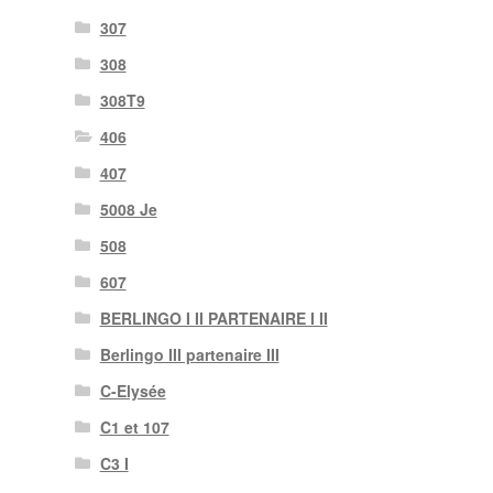
307
308
308T9
406
407
5008 Je
508
607
BERLINGO I II PARTENAIRE I II
Berlingo III partenaire III
C-Elysée
C1 et 107
C3 I