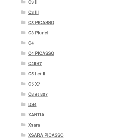
C3 II
C3 III
C3 PICASSO
C3 Pluriel
C4
C4 PICASSO
C4IIB7
C5 I et II
C5 X7
C8 et 807
DS4
XANTIA
Xsara
XSARA PICASSO