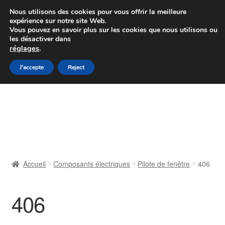
Colissimo livraison à partir de 7 EUR
Nous utilisons des cookies pour vous offrir la meilleure
expérience sur notre site Web.
Du lundi au vendredi de 9 h à 16 h
Vous pouvez en savoir plus sur les cookies que nous utilisons ou
les désactiver dans
07 55 53 95 66
réglages
.
Aller
Aller
J'accepte
Reject
Menu
à
au
la
contenu
Accueil
navigation
À propos de nous
Caisse
Accueil
Composants électriques
Pilote de fenêtre
406
Contact
406
Livraison