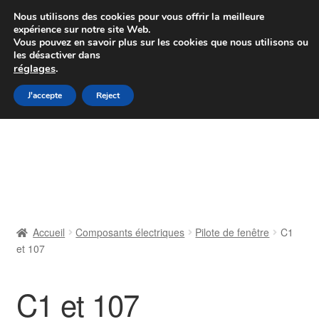
Colissimo livraison à partir de 7 EUR
Nous utilisons des cookies pour vous offrir la meilleure
expérience sur notre site Web.
Du lundi au vendredi de 9 h à 16 h
Vous pouvez en savoir plus sur les cookies que nous utilisons ou
les désactiver dans
07 55 53 95 66
réglages
.
Aller
Aller
J'accepte
Reject
Menu
à
au
la
contenu
Accueil
navigation
À propos de nous
Caisse
Accueil
Composants électriques
Pilote de fenêtre
C1
et 107
Contact
Livraison
C1 et 107