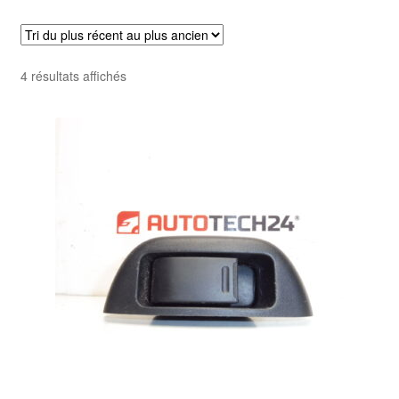
Livraison internationale
Mon compte
Trié
4 résultats affichés
du
Paiements
plus
récent
Panier
au
plus
ancien
Plainte
Politique de confidentialité
Procédure de Réclamation
Termes et conditions