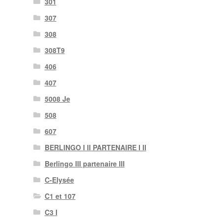
301
307
308
308T9
406
407
5008 Je
508
607
BERLINGO I II PARTENAIRE I II
Berlingo III partenaire III
C-Elysée
C1 et 107
C3 I