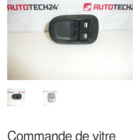
🔍
Livraison internationale
Mon compte
Paiements
Panier
Plainte
Politique de confidentialité
Procédure de Réclamation
Termes et conditions
Commande de vitre