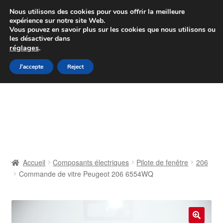
Colissimo livraison à partir de 7 EUR
Nous utilisons des cookies pour vous offrir la meilleure
expérience sur notre site Web.
Du lundi au vendredi de 9 h à 16 h
Vous pouvez en savoir plus sur les cookies que nous utilisons ou
les désactiver dans
07 55 53 95 66
réglages
.
Aller
Aller
J'accepte
Reject
Menu
à
au
la
contenu
Accueil
navigation
À propos de nous
Caisse
Accueil
Composants électriques
Pilote de fenêtre
206
Commande de vitre Peugeot 206 6554WQ
Contact
Livraison