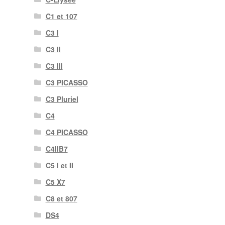
C1 et 107
C3 I
C3 II
C3 III
C3 PICASSO
C3 Pluriel
C4
C4 PICASSO
C4IIB7
C5 I et II
C5 X7
C8 et 807
DS4