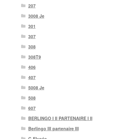
207
3008 Je
301
307
308
308T9
406
407
5008 Je
508
607
BERLINGO I II PARTENAIRE I II
Berlingo III partenaire III
C-Elysée