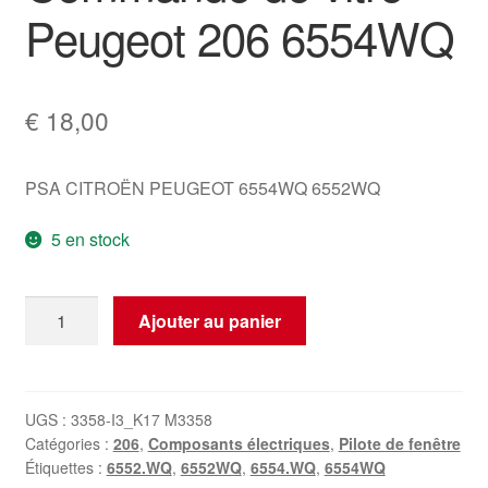
Peugeot 206 6554WQ
€
18,00
PSA CITROËN PEUGEOT 6554WQ 6552WQ
5 en stock
quantité
Ajouter au panier
de
Commande
de
vitre
UGS :
3358-I3_K17 M3358
Catégories :
206
,
Composants électriques
,
Pilote de fenêtre
Peugeot
Étiquettes :
6552.WQ
,
6552WQ
,
6554.WQ
,
6554WQ
206