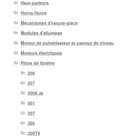
Haut-parleurs
Horns Horns
Mécanismes d'essuie-glace
Modules d'allumage
Moteur de pulvérisateur et capteur de niveau
Moteurs électriques
Pilote de fenêtre
206
207
3008 Je
301
307
308
308T9