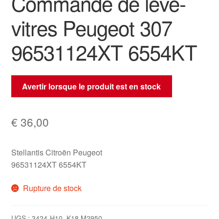
Commande de lève-
vitres Peugeot 307
96531124XT 6554KT
Avertir lorsque le produit est en stock
€
36,00
Stellantis Citroën Peugeot
96531124XT 6554KT
Rupture de stock
UGS :
3424-H10_K18 M2950