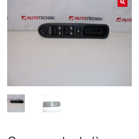
Livraison internationale
🔍
Mon compte
Paiements
Panier
Plainte
Politique de confidentialité
Procédure de Réclamation
Termes et conditions