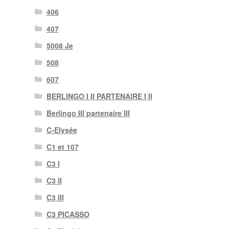
406
407
5008 Je
508
607
BERLINGO I II PARTENAIRE I II
Berlingo III partenaire III
C-Elysée
C1 et 107
C3 I
C3 II
C3 III
C3 PICASSO