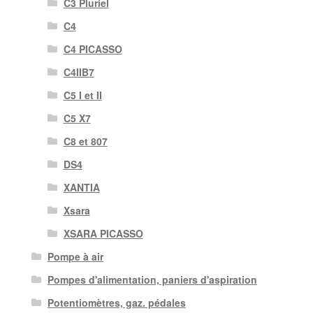
C3 Pluriel
C4
C4 PICASSO
C4IIB7
C5 I et II
C5 X7
C8 et 807
DS4
XANTIA
Xsara
XSARA PICASSO
Pompe à air
Pompes d'alimentation, paniers d'aspiration
Potentiomètres, gaz. pédales