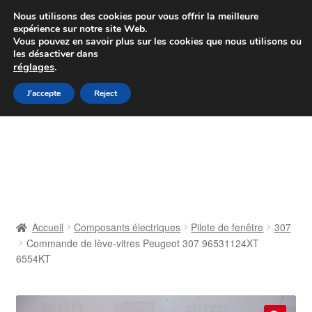
Colissimo livraison à partir de 7 EUR
Nous utilisons des cookies pour vous offrir la meilleure
expérience sur notre site Web.
Du lundi au vendredi de 9 h à 16 h
Vous pouvez en savoir plus sur les cookies que nous utilisons ou
les désactiver dans
07 55 53 95 66
réglages
.
Aller
Aller
J'accepte
Reject
Menu
à
au
la
contenu
Accueil
navigation
À propos de nous
Caisse
Accueil
Composants électriques
Pilote de fenêtre
307
Commande de lève-vitres Peugeot 307 96531124XT
Contact
6554KT
Livraison