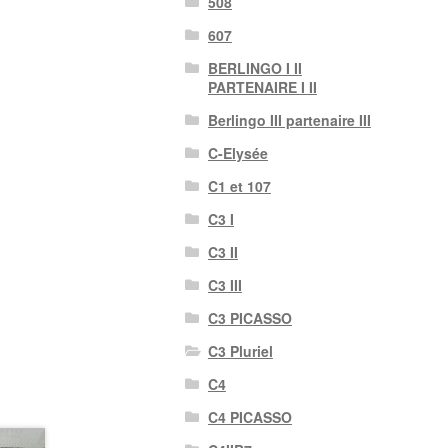
508
607
BERLINGO I II
PARTENAIRE I II
Berlingo III partenaire III
C-Elysée
C1 et 107
C3 I
C3 II
C3 III
C3 PICASSO
C3 Pluriel
C4
C4 PICASSO