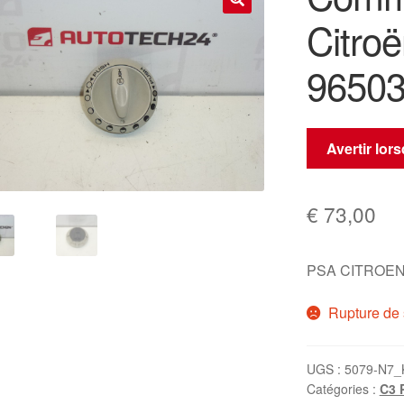
Citroë
🔍
9650
Avertir lor
€
73,00
PSA CITROEN
Rupture de 
UGS :
5079-N7_
Catégories :
C3 P