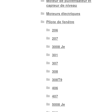
Moteur de pulvérisateur et
capteur de niveau
Moteurs électriques
Pilote de fenêtre
206
207
3008 Je
301
307
308
308T9
406
407
5008 Je