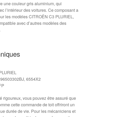
re une couleur gris aluminium, qui
c l’intérieur des voitures. Ce composant a
pour les modèles CITROËN C3 PLURIEL,
ompatible avec d’autres modèles des
.
hniques
 PLURIEL
96503302BJ, 6554X2
FP
té rigoureux, vous pouvez être assuré que
omme cette commande de toit offriront un
gue durée de vie. Pour les mécaniciens et