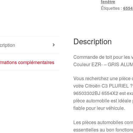
fenêtre
Étiquettes :
6554
Description
ription
Commande de toit pour les
ormations complémentaires
Couleur EZR- – GRIS ALU
Vous recherchez une pièce qui
votre Citroën C3 PLURIEL ?
96503302BJ 6554X2 est exac
pièce automobile est idéale 
fiable pour leur véhicule.
Les pièces automobiles com
essentielles au bon fonctio