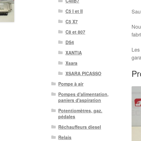
C4IIB7
C5 I et II
Sauf
C5 X7
Nous
C8 et 807
fabr
DS4
Les 
XANTIA
gara
Xsara
Pr
XSARA PICASSO
Pompe à air
Pompes d'alimentation,
paniers d'aspiration
Potentiomètres, gaz.
pédales
Réchauffeurs diesel
Relais