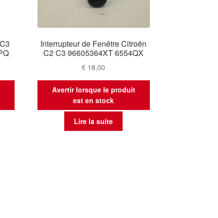
 C3
Interrupteur de Fenêtre Citroën
4PQ
C2 C3 96605364XT 6554QX
€
18,00
t
Avertir lorsque le produit
est en stock
Lire la suite