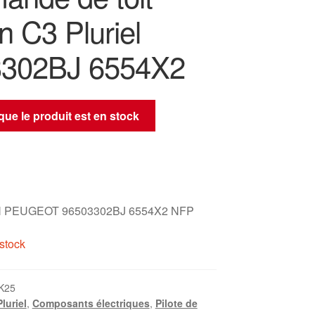
n C3 Pluriel
3302BJ 6554X2
sque le produit est en stock
 PEUGEOT 96503302BJ 6554X2 NFP
stock
K25
luriel
,
Composants électriques
,
Pilote de