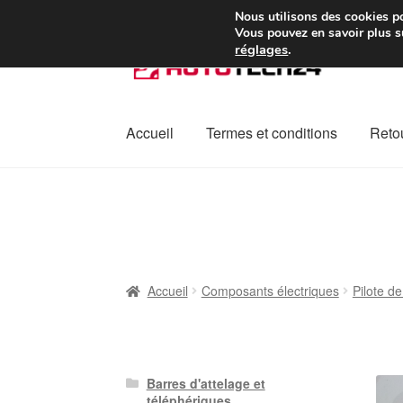
Colissimo livraison à pa
Nous utilisons des cookies po
Vous pouvez en savoir plus su
réglages
.
Aller
Aller
à
au
la
contenu
navigation
Accueil
Termes et conditions
Retou
Accueil
À propos de nous
Caisse
Contact
L
Plainte
Politique de confidentialité
Procédu
Accueil
Composants électriques
Pilote de
Barres d'attelage et
téléphériques