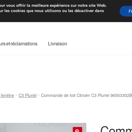
rtir de 7 EUR
Du lundi au vendre
ur vous offrir la meilleure expérience sur notre site Web.
r les cookies que nous utilisons ou les désactiver dans
J
rs et réclamations
Livraison
ivraison
Livraison internationale
Mon compte
Paiements
Panier
re de Réclamation
Termes et conditions
 fenêtre
C3 Pluriel
Commande de toit Citroën C3 Pluriel 96503302
Comma